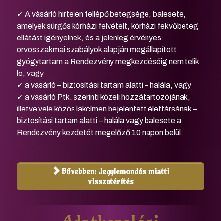
✓ A vásárló hirtelen fellépő betegsége, balesete,
amelyek sürgős kórházi felvételt, kórházi fekvőbeteg
ellátást igényelnek, és a jelenleg érvényes
orvosszakmai szabályok alapján megállapított
gyógytartam a Rendezvény megkezdéséig nem telik
le, vagy
✓ a vásárló – biztosítási tartam alatti – halála, vagy
✓ a vásárló Ptk. szerinti közeli hozzátartozójának,
illetve vele közös lakcímen bejelentett élettársának –
biztosítási tartam alatti – halála vagy balesete a
Rendezvény kezdetét megelőző 10 napon belül.
Bővebben: Jegylemondás miatti
visszatérítés